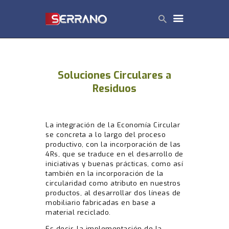
Soluciones Circulares a
Residuos
INICIO
NOSOTROS
MUEBLES
La integración de la Economía Circular
se concreta a lo largo del proceso
SUSTENTABILIDAD
productivo, con la incorporación de las
CONTACTO
4Rs, que se traduce en el desarrollo de
iniciativas y buenas prácticas, como así
PRENSA
también en la incorporación de la
circularidad como atributo en nuestros
productos, al desarrollar dos líneas de
mobiliario fabricadas en base a
material reciclado.
Es decir, la implementación de la